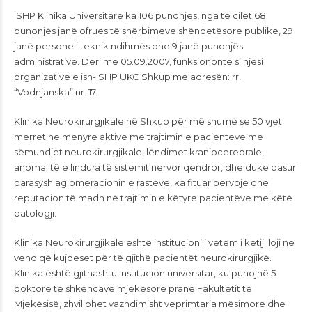
ISHP Klinika Universitare ka 106 punonjës, nga të cilët 68
punonjës janë ofrues të shërbimeve shëndetësore publike, 29
janë personeli teknik ndihmës dhe 9 janë punonjës
administrativë. Deri më 05.09.2007, funksiononte si njësi
organizative e ish-ISHP UKC Shkup me adresën: rr.
“Vodnjanska” nr. 17.
Klinika Neurokirurgjikale në Shkup për më shumë se 50 vjet
merret në mënyrë aktive me trajtimin e pacientëve me
sëmundjet neurokirurgjikale, lëndimet kraniocerebrale,
anomalitë e lindura të sistemit nervor qendror, dhe duke pasur
parasysh aglomeracionin e rasteve, ka fituar përvojë dhe
reputacion të madh në trajtimin e këtyre pacientëve me këtë
patologji.
Klinika Neurokirurgjikale është institucioni i vetëm i këtij lloji në
vend që kujdeset për të gjithë pacientët neurokirurgjikë.
Klinika është gjithashtu institucion universitar, ku punojnë 5
doktorë të shkencave mjekësore pranë Fakultetit të
Mjekësisë, zhvillohet vazhdimisht veprimtaria mësimore dhe