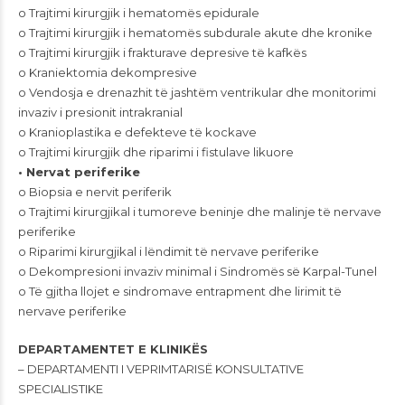
o Trajtimi kirurgjik i hematomës epidurale
o Trajtimi kirurgjik i hematomës subdurale akute dhe kronike
o Trajtimi kirurgjik i frakturave depresive të kafkës
o Kraniektomia dekompresive
o Vendosja e drenazhit të jashtëm ventrikular dhe monitorimi
invaziv i presionit intrakranial
o Kranioplastika e defekteve të kockave
o Trajtimi kirurgjik dhe riparimi i fistulave likuore
• Nervat periferike
o Biopsia e nervit periferik
o Trajtimi kirurgjikal i tumoreve beninje dhe malinje të nervave
periferike
o Riparimi kirurgjikal i lëndimit të nervave periferike
o Dekompresioni invaziv minimal i Sindromës së Karpal-Tunel
o Të gjitha llojet e sindromave entrapment dhe lirimit të
nervave periferike
DEPARTAMENTET E KLINIKËS
– DEPARTAMENTI I VEPRIMTARISË KONSULTATIVE
SPECIALISTIKE