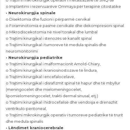
o Trajtimi mikrokirurgjik operativ i metastazave të SNQ-së
o Implantimi i rezervuarëve Ommaya për terapinë citostatike
• Neurokirurgjia spinale
o Disektomia dhe fuzioni i përparmë cervikal
o Foraminotomia e pasme cervikale dhe dekompresioni spinal
o Mikrodiscekotomia në nivel torakal dhe lumbal
o Trajtimi kirurgjikal i stenozës së kanalit spinal
o Trajtimi kirurgjikal i tumoreve të medula spinalis dhe
neuromonitorimi
• Neurokirurgjia pediatrike
o Trajtimi kirurgjikal i malformacionit Arnold-Chiary,
o Trajtimi kirurgjikal i kraniosinostozave të lindura,
o Trajtimi kirurgjikal i encefalocelave,
o Trajtimi kirurgjikal i disrafizmit spinal të hapur dhe të mbyllur
(meningocelet dhe mielomeningocelet,
lipomielomeningocelet, trakti dermal sinusal, etj.)
o Trajtimi kirurgjikal i hidrocefalisë dhe vendosja e drenazhit
ventrikulo-peritoneal,
o Trajtimi mikrokirurgjik operativ i tumoreve pediatrike të trurit
dhe medula spinalis
• Lëndimet kraniocerebrale