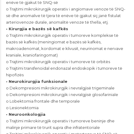
enëve të gjakut të SNQ-së
o Trajtimi mikrokirurgjik operativ i angiomave venoze të SNQ-
së dhe anomalive të tjera të enëve të gjakut siç janë fistulat
arteriovenoze durale, anomalitë venoze të thella, etj.
• Kirurgjia e bazës së kafkës
o Trajtimi mikrokirurgjik operativ i tumoreve komplekse të
bazës së kafkës (meningiomat e bazës së kafkës,
makroadenomat, kordomat e klivusit, neurinomat e nervave
kraniale, kraniofaringomat)
o Trajtimi mikrokirurgjik operativ i tumoreve të orbitës
o Trajtimi transfenoidal endonazal endoskopik i tumoreve të
hipofizës
• Neurokirurgjia funksionale
o Dekompresioni mikrokirurgjik i nevralgjisë trigeminale
o Dekompresioni mikrokirurgjik i nevralgjisë glosofariniale
o Lobektomia frontale dhe temporale
o Lesionektomia
• Neuroonkologjia
o Trajtimi mikrokirurgjik operativ i tumoreve beninje dhe
malinje primare të trurit supra dhe infratentoriale