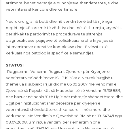
arsimore, bëhet përsosja e punonjësve shëndetësorë, si dhe
veprimtaria shkencore dhe kërkimore.
Neurokirurgjia në botë dhe në vendin tonë është një nga
degët mjekësore më të vështira dhe më të shtrenjta, kryesisht
për shkak të përdorimit të procedurave të shtrenjta
diagnostikuese, pajisjeve të sofistikuara, si dhe kryerjes së
intervenimeve operative komplekse dhe të vështira të
kërkuara nga patologjia specifike e sëmundjes.
STATUSI
-Regjistrimi – Vendimi i Regjistrit Qendror për Kryerjen e
Veprimtarive/Shërbimeve ISHP Klinika e Neurokirurgjisë u
themelua si subjekt i ri juridik më 05.09.2007 me Vendimin e
Qeverisë së Republikës së Maqedonisë së Veriut nr. 19/3888/1,
dhe bazuar në nenin 91 të Ligjit për mbrojtje shëndetësore dhe
Ligjit për institucionet shëndetësore për kryerjen e
veprimtarisë shëndetësore, shkencore – mësimore dhe
kërkimore. Me Vendimin e Qeverisë së RM-së nr. 19-3434/1 nga
08.07.2008, u miratua vendimi për riemërtimin dhe
riregjistrimin në ISHP Klinika Universitare e Neurokirurgjisë.