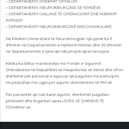
– DEPARTAMENTI I MJEKIMIT SPITALOR
– DEPARTAMENTI I NEUROKIRURGJISË SË FËMIJËVE
– DEPARTAMENTI I SALLAVE TË OPERACIONIT DHE MJEKIMIT
INTENSIV
– DEPARTAMENTI I NEUROKIRURGJISË ENDOVASKULARE
Në Klinikën Universitare të Neurokirurgjisë, një pjesë ka 11
shtretër në Departamentin e Mjekimit Intensiv dhe 30 shtretër
në departamentet e tjera që ndryshojnë sipas nevojave.
Klinika ka lidhur marrëveshje me Fondin e Sigurimit
Shëndetësor të Republikës së Maqedonisë së Veriut dhe ofron
shërbime për personat e siguruar që paguhen me participim
në përputhje me Ligjin për sigurim shëndetësor të RM-së.
Për pacientët që nuk kanë sigurim, shërbimet paguhen
plotësisht dhe llogariten sipas LISTËS SË ÇMIMEVE TË
FSSHRMV-së.