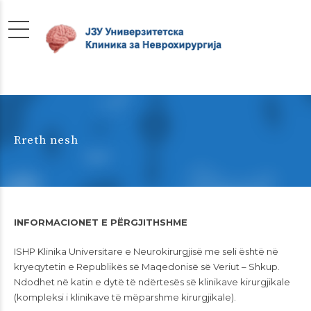
Rreth nesh
INFORMACIONET E PËRGJITHSHME
ISHP Klinika Universitare e Neurokirurgjisë me seli është në
kryeqytetin e Republikës së Maqedonisë së Veriut – Shkup.
Ndodhet në katin e dytë të ndërtesës së klinikave kirurgjikale
(kompleksi i klinikave të mëparshme kirurgjikale).