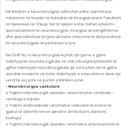
Në Klinikën e Neurokirurgjisë ushtrohet edhe veprimtaria
mësimore në kuadër të Katedrës së Kirurgjisë pranë Fakultetit
të Mjekësisë në Shkup. Në të njëjtën kohë, bëhet edukimi i
specializantëve të neurokirurgjisë, kirurgjisë së përgjithshme
dhe specialiteteve të tjera që kanë rotacione të detyrueshme
të neurokirurgjisë në përbërjen e tyre.
Në ISHP KU e Neurokirurgjisë kryhet një gamë e gjerë
ndërhyrjesh neurokirurgjikale, të cilat mbulojnë plotësisht të
gjitha ndërhyrjet neurokirurgjikale që sot kryhen në të gjitha
qendrat moderne në botë. Ndërhyrjet e mëposhtme zënë një
vend të veçantë në punën e Klinikës sonë
• Neurokirurgjia vaskulare
o Trajtimi mikrokirurgjik operativ i aneurizmave cerebrale –
vendosja e klipsës
o Trajtimi endovaskular i anomalive vaskulare të enëve të
gjakut të sistemit nervor qendror (embolizimi, stentimi,
koilingu)
o Trajtimi mikrokirurgjik operativ i anomalive arteriovenoze të