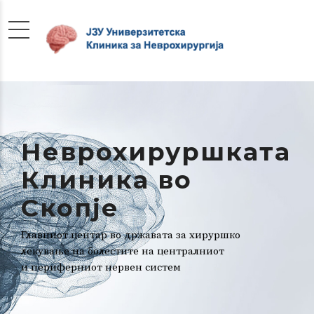
Неврохируршката
Клиника во
Скопје
Главниот центар во државата за хируршко
лекување на болестите на централниот
и периферниот нервен систем