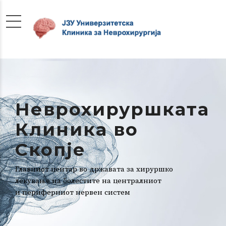
Неврохируршката
Клиника во
Скопје
Главниот центар во државата за хируршко
лекување на болестите на централниот
и периферниот нервен систем