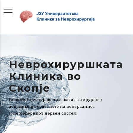
Неврохируршката
Клиника во
Скопје
Главниот центар во државата за хируршко
лекување на болестите на централниот
и периферниот нервен систем