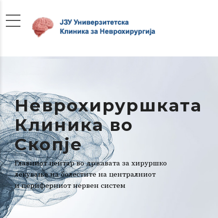
Неврохируршката
Клиника во
Скопје
Главниот центар во државата за хируршко
лекување на болестите на централниот
и периферниот нервен систем