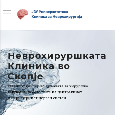
Неврохируршката
Клиника во
Скопје
Главниот центар во државата за хируршко
лекување на болестите на централниот
и периферниот нервен систем