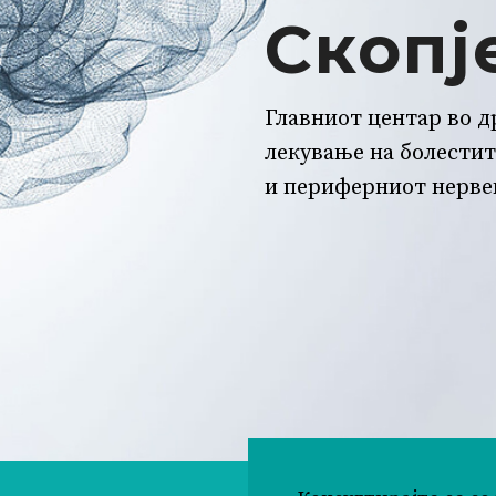
Скопј
Главниот центар во 
лекување на болестит
и периферниот нерве