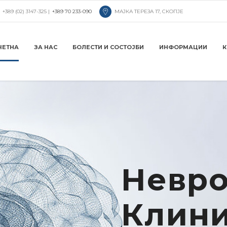
+389 (02) 3147-325 |
+389 70 233-090
МАЈКА ТЕРЕЗА 17, СКОПЈЕ
ЧЕТНА
ЗА НАС
БОЛЕСТИ И СОСТОЈБИ
ИНФОРМАЦИИ
К
Невр
Клини