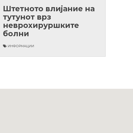
Штетното влијание на
тутунот врз
неврохируршките
болни
ИНФОРМАЦИИ