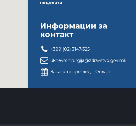
неделата
Информации за
контакт
+389 (02) 3147-325
uknevrohirurgija@zdravstvo.gov.mk
Закажете преглед – Онлајн
Copyright by TrinityMedia.mk All rights reserved.