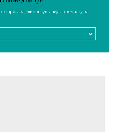
о нашите доктори
те преглед или консултација за помалку од