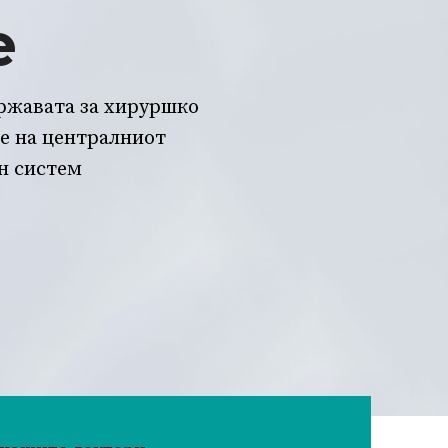
е
државата за хируршко
е на централниот
н систем