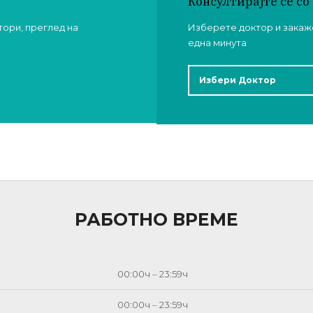
Консултирајте се с
тори, преглед на
Изберете доктор и закаже
една минута
Избери Доктор
РАБОТНО ВРЕМЕ
00:00ч – 23:59ч
00:00ч – 23:59ч