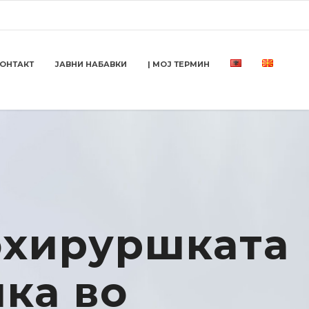
ОНТАКТ
ЈАВНИ НАБАВКИ
| МОЈ ТЕРМИН
охируршката
ка во