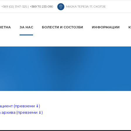
+389 (02) 3147-325 |
+389 70 233-090
МАЈКА ТЕРЕЗА 17, СКОПЈЕ
ЧЕТНА
ЗА НАС
БОЛЕСТИ И СОСТОЈБИ
ИНФОРМАЦИИ
К
ациент (превземи ⇓)
 архива (превземи ⇓)